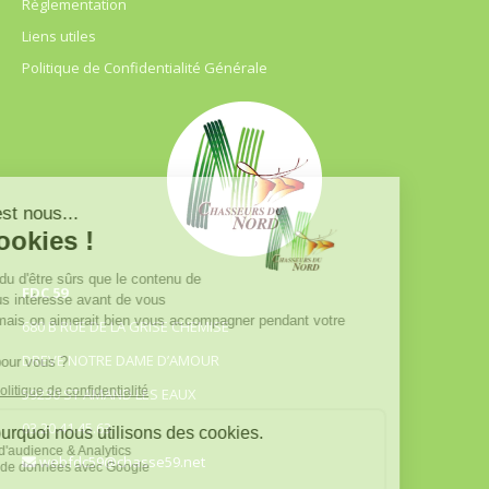
Règlementation
Liens utiles
Politique de Confidentialité Générale
FDC 59
680 B RUE DE LA GRISE CHEMISE
DREVE NOTRE DAME D’AMOUR
59230 ST AMAND LES EAUX
03.20.41.45.63
webfdc59@chasse59.net