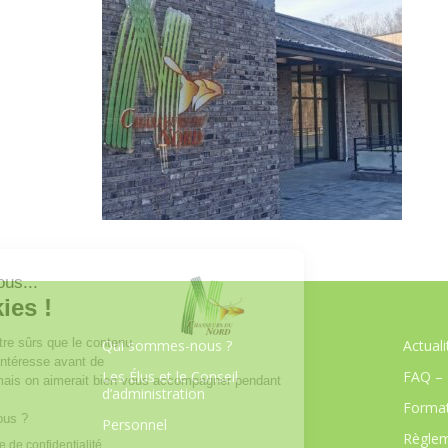
Qui sommes-nous ?
Actuali
Les Élus et le Conseil
FAQ – 
d’administration
Format
Personnel
Règlem