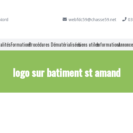
 Nord
webfdc59@chasse59.net
03
alités
Formations
Procédures Dématérialisées
Liens utiles
Informations
Annonc
logo sur batiment st amand