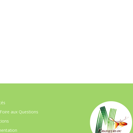
tés
Foire aux Questions
ions
entation