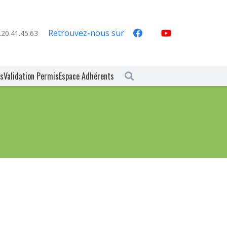
Retrouvez-nous sur
.20.41.45.63
es
Validation Permis
Espace Adhérents