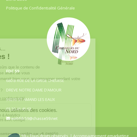
Politique de Confidentialité Générale
FDC 59
680 B RUE DE LA GRISE CHEMISE
DREVE NOTRE DAME D’AMOUR
59230 ST AMAND LES EAUX
03.20.41.45.63
webfdc59@chasse59.net
© FDC 59 – Tous droits réservés
| Accompagnement emarketing