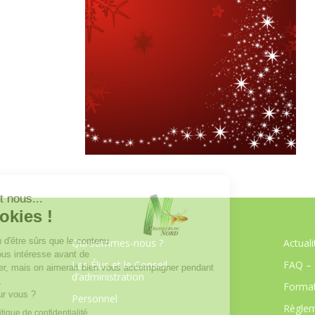
Qui sommes-nous ?
Actuali
Les Élus et le Conseil
FAQ – 
d’administration
Format
Personnel
Règlem