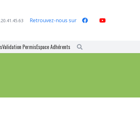
Retrouvez-nous sur
.20.41.45.63
es
Validation Permis
Espace Adhérents