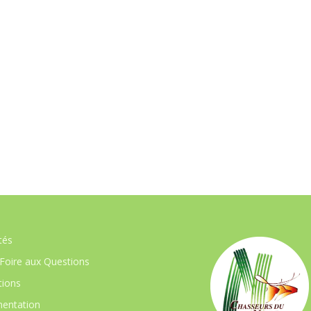
tés
Foire aux Questions
ions
entation