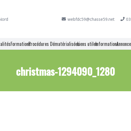
 Nord
webfdc59@chasse59.net
03
alités
Formations
Procédures Dématérialisées
Liens utiles
Informations
Annonc
christmas-1294090_1280