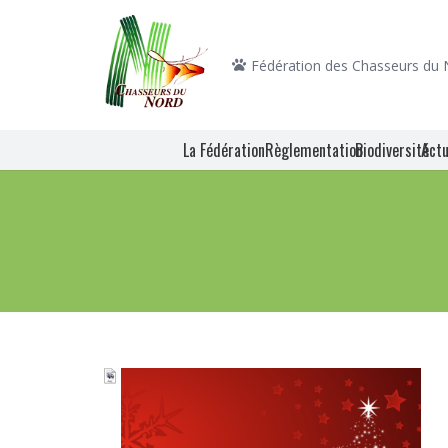
Fédération des Chasseurs du
La Fédération
Règlementation
Biodiversité
Actu