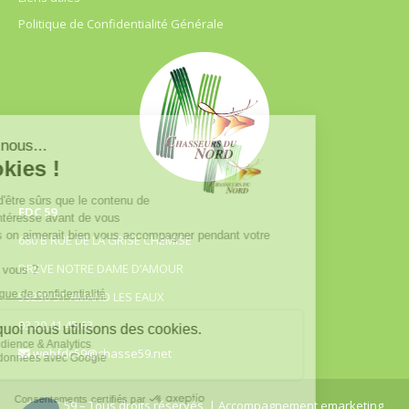
Politique de Confidentialité Générale
FDC 59
680 B RUE DE LA GRISE CHEMISE
DREVE NOTRE DAME D’AMOUR
59230 ST AMAND LES EAUX
03.20.41.45.63
webfdc59@chasse59.net
© FDC 59 – Tous droits réservés
| Accompagnement emarketing