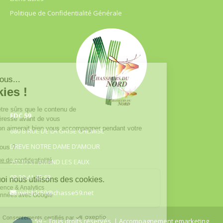
Politique de Confidentialité Générale
FDC 59
680 B RUE DE LA GRISE CHEMISE
DREVE NOTRE DAME D’AMOUR
59230 ST AMAND LES EAUX
03.20.41.45.63
webfdc59@chasse59.net
© FDC 59 – Tous droits réservés
| Accompagnement emarketing