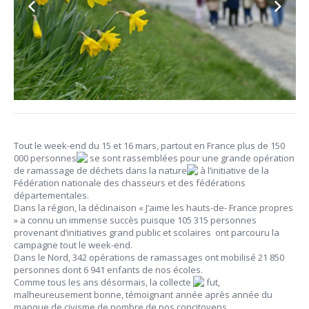
Tout le week-end du 15 et 16 mars, partout en France plus de 150
000 personnes
se sont rassemblées pour une grande opération
de ramassage de déchets
dans la nature
à l’initiative de la
Fédération nationale des chasseurs et des fédérations
départementales.
Dans la région, la déclinaison « J’aime les hauts-de- France propres
» a connu un immense succès puisque 105 315 personnes
provenant d’initiatives grand public et scolaires
ont parcouru la
campagne tout le week-end.
Dans le Nord, 342 opérations de ramassages
ont mobilisé 21 850
personnes dont 6 941 enfants de nos écoles.
Comme tous les ans désormais, la collecte
fut,
malheureusement bonne, témoignant année après année du
manque de civisme
de nombre de nos concitoyens.