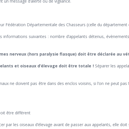
t un message d’alerte ou de vigilance.
leur Fédération Départementale des Chasseurs (celle du département du
les informations suivantes : nombre d’appelants détenus, évènemen
s nerveux (hors paralysie flasque) doit être déclarée au vété
pelants et oiseaux d’élevage doit être totale
!
Séparer les appel
aux ne doivent pas être dans des enclos voisins, si l’on ne peut pas f
it être différent
 par les oiseaux d’élevage avant de passer aux appelants, elle doit s