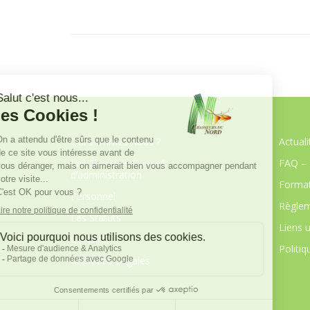
Qui sommes-nous ?
Actuali
Les Élus et le Conseil
FAQ – 
d’administration
Format
Personnel
Règlem
Les Statuts
Liens u
Contact
Politiq
Mentions Légales