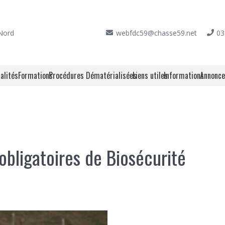
 Nord
webfdc59@chasse59.net
03
alités
Formations
Procédures Dématérialisées
Liens utiles
Informations
Annonc
obligatoires de Biosécurité