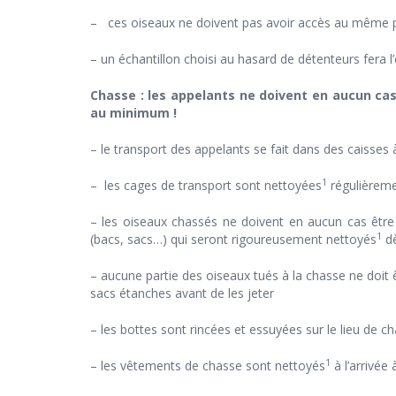
– ces oiseaux ne doivent pas avoir accès au même p
– un échantillon choisi au hasard de détenteurs fera l’
Chasse : les appelants ne doivent en aucun ca
au minimum !
– le transport des appelants se fait dans des caisses 
1
– les cages de transport sont nettoyées
régulièrem
– les oiseaux chassés ne doivent en aucun cas être 
1
(bacs, sacs…) qui seront rigoureusement nettoyés
dè
– aucune partie des oiseaux tués à la chasse ne doit ê
sacs étanches avant de les jeter
– les bottes sont rincées et essuyées sur le lieu de 
1
– les vêtements de chasse sont nettoyés
à l’arrivée 