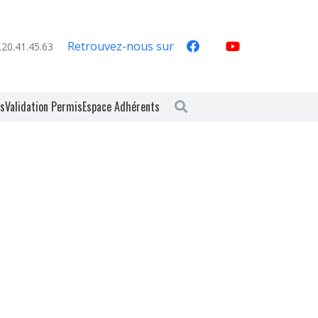
Retrouvez-nous sur
.20.41.45.63
es
Validation Permis
Espace Adhérents