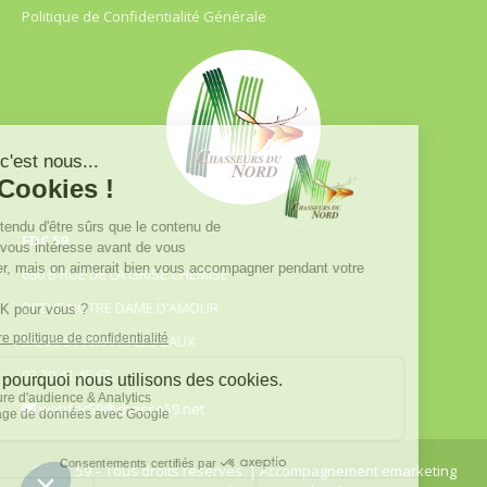
Politique de Confidentialité Générale
FDC 59
680 B RUE DE LA GRISE CHEMISE
DREVE NOTRE DAME D’AMOUR
59230 ST AMAND LES EAUX
03.20.41.45.63
webfdc59@chasse59.net
© FDC 59 – Tous droits réservés
| Accompagnement emarketing