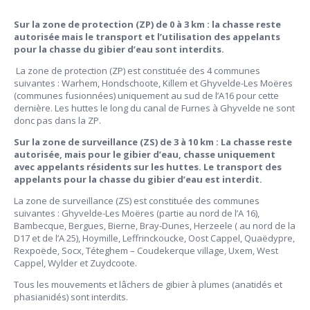
Sur la zone de protection (ZP) de 0 à 3 km : la chasse reste
autorisée mais le transport et l’utilisation des appelants
pour la chasse du gibier d’eau sont interdits.
La zone de protection (ZP) est constituée des 4 communes
suivantes : Warhem, Hondschoote, Killem et Ghyvelde-Les Moëres
(communes fusionnées) uniquement au sud de l’A16 pour cette
dernière. Les huttes le long du canal de Furnes à Ghyvelde ne sont
donc pas dans la ZP.
Sur la zone de surveillance (ZS) de 3 à 10 km : La chasse reste
autorisée, mais pour le gibier d’eau, chasse uniquement
avec appelants résidents sur les huttes. Le transport des
appelants pour la chasse du gibier d’eau est interdit.
La zone de surveillance (ZS) est constituée des communes
suivantes : Ghyvelde-Les Moëres (partie au nord de l’A 16),
Bambecque, Bergues, Bierne, Bray-Dunes, Herzeele ( au nord de la
D17 et de l’A 25), Hoymille, Leffrinckoucke, Oost Cappel, Quaëdypre,
Rexpoëde, Socx, Téteghem – Coudekerque village, Uxem, West
Cappel, Wylder et Zuydcoote.
Tous les mouvements et lâchers de gibier à plumes (anatidés et
phasianidés) sont interdits.