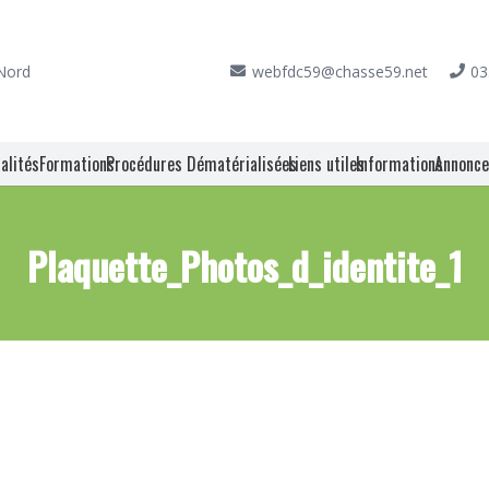
 Nord
webfdc59@chasse59.net
03
alités
Formations
Procédures Dématérialisées
Liens utiles
Informations
Annonc
Plaquette_Photos_d_identite_1