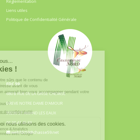
Règlementation
Liens utiles
Politique de Confidentialité Générale
FDC 59
680 B RUE DE LA GRISE CHEMISE
DREVE NOTRE DAME D’AMOUR
59230 ST AMAND LES EAUX
03.20.41.45.63
webfdc59@chasse59.net