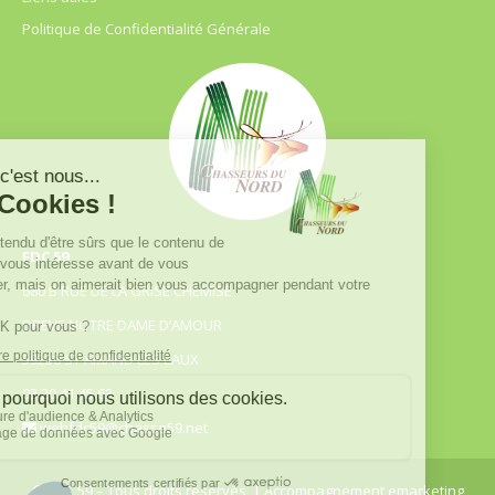
Politique de Confidentialité Générale
FDC 59
680 B RUE DE LA GRISE CHEMISE
DREVE NOTRE DAME D’AMOUR
59230 ST AMAND LES EAUX
03.20.41.45.63
webfdc59@chasse59.net
© FDC 59 – Tous droits réservés
| Accompagnement emarketing