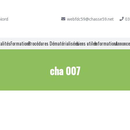
 Nord
webfdc59@chasse59.net
03
alités
Formations
Procédures Dématérialisées
Liens utiles
Informations
Annonc
cha 007