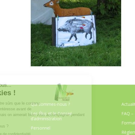
Qui sommes-nous ?
Actuali
Les Élus et le Conseil
FAQ – 
d’administration
Format
Personnel
Règlem