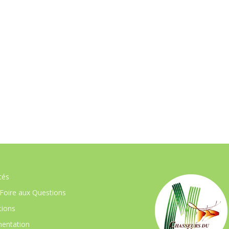
tés
Foire aux Questions
ions
entation