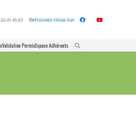
Retrouvez-nous sur
.20.41.45.63
es
Validation Permis
Espace Adhérents