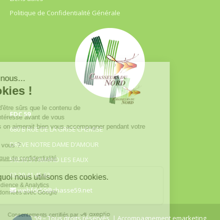
Politique de Confidentialité Générale
FDC 59
680 B RUE DE LA GRISE CHEMISE
DREVE NOTRE DAME D’AMOUR
59230 ST AMAND LES EAUX
03.20.41.45.63
webfdc59@chasse59.net
© FDC 59 – Tous droits réservés
| Accompagnement emarketing