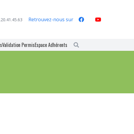
Retrouvez-nous sur
.20.41.45.63
es
Validation Permis
Espace Adhérents