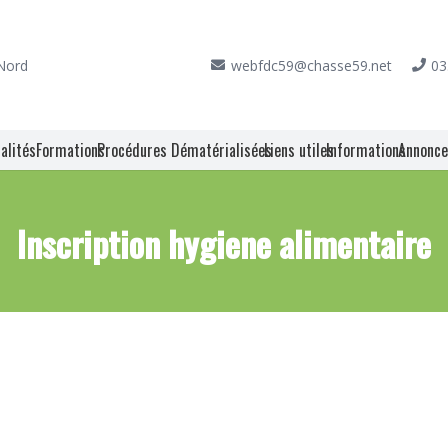
 Nord
webfdc59@chasse59.net
03
alités
Formations
Procédures Dématérialisées
Liens utiles
Informations
Annonc
Inscription hygiene alimentaire