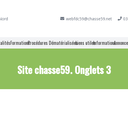
 Nord
webfdc59@chasse59.net
03
alités
Formations
Procédures Dématérialisées
Liens utiles
Informations
Annonc
Site chasse59. Onglets 3