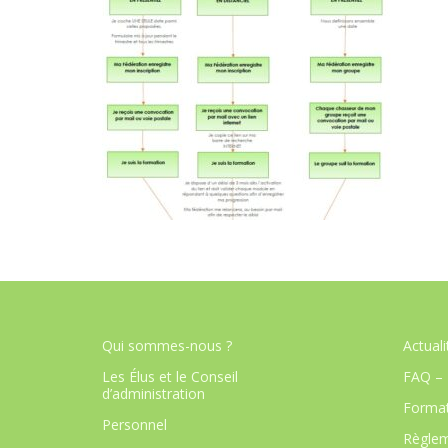
Qui sommes-nous ?
Actuali
Les Élus et le Conseil
FAQ – 
d’administration
Format
Personnel
Règlem