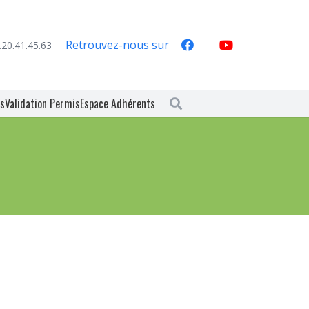
Retrouvez-nous sur
.20.41.45.63
es
Validation Permis
Espace Adhérents