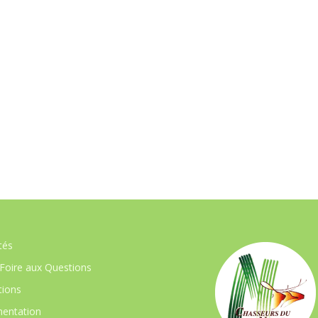
tés
Foire aux Questions
ions
entation