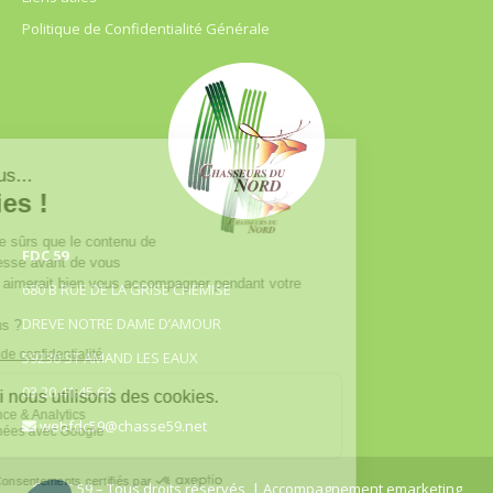
Politique de Confidentialité Générale
FDC 59
680 B RUE DE LA GRISE CHEMISE
DREVE NOTRE DAME D’AMOUR
59230 ST AMAND LES EAUX
03.20.41.45.63
webfdc59@chasse59.net
© FDC 59 – Tous droits réservés
| Accompagnement emarketing