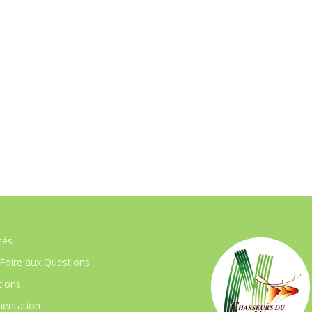
tés
Foire aux Questions
ions
entation