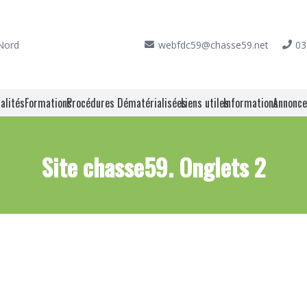
 Nord
webfdc59@chasse59.net
03
alités
Formations
Procédures Dématérialisées
Liens utiles
Informations
Annonc
Site chasse59. Onglets 2