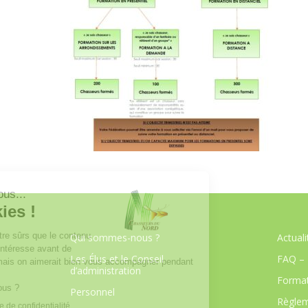
Qui sommes-nous ?
Actuali
Les Élus et le Conseil
FAQ – 
d’administration
Format
Personnel
Règlem