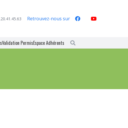
Retrouvez-nous sur
.20.41.45.63
es
Validation Permis
Espace Adhérents