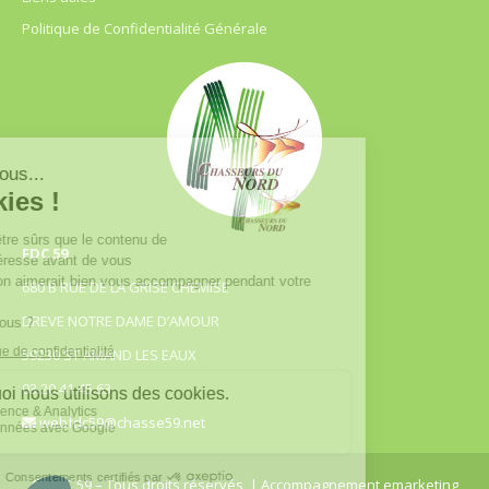
Politique de Confidentialité Générale
FDC 59
680 B RUE DE LA GRISE CHEMISE
DREVE NOTRE DAME D’AMOUR
59230 ST AMAND LES EAUX
03.20.41.45.63
webfdc59@chasse59.net
© FDC 59 – Tous droits réservés
| Accompagnement emarketing