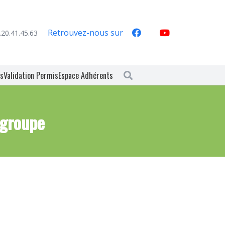
Retrouvez-nous sur
.20.41.45.63
es
Validation Permis
Espace Adhérents
 groupe