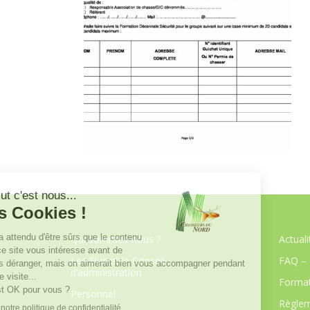
Qui sommes-nous ?
Actuali
Les Élus et le Conseil
FAQ – 
d’administration
Format
Personnel
Règlem