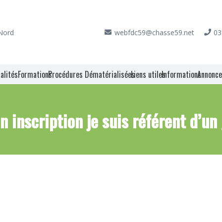
 Nord
webfdc59@chasse59.net
03
alités
Formations
Procédures Dématérialisées
Liens utiles
Informations
Annonc
in inscription je suis référent d’un