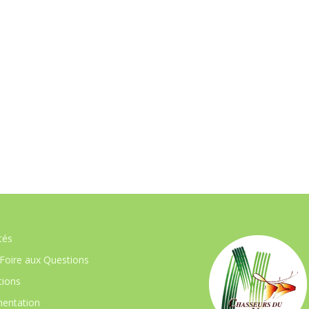
tés
Foire aux Questions
ions
entation