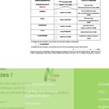
Qui sommes-nous ?
Actuali
Les Élus et le Conseil
FAQ – 
d’administration
Format
Personnel
Règlem