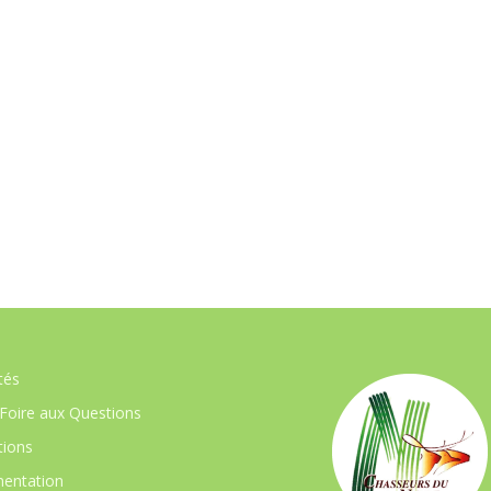
tés
Foire aux Questions
ions
entation