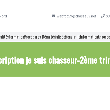
 Nord
webfdc59@chasse59.net
03
alités
Formations
Procédures Dématérialisées
Liens utiles
Informations
Annonc
scription je suis chasseur-2ème tr