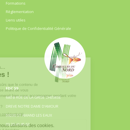
Formations
Règlementation
Liens utiles
Politique de Confidentialité Générale
FDC 59
680 B RUE DE LA GRISE CHEMISE
DREVE NOTRE DAME D’AMOUR
59230 ST AMAND LES EAUX
03.20.41.45.63