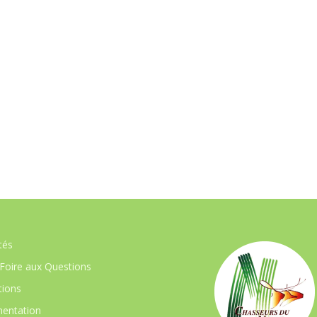
tés
Foire aux Questions
ions
entation