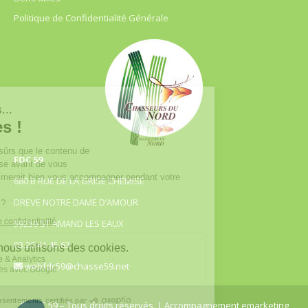
Politique de Confidentialité Générale
FDC 59
680 B RUE DE LA GRISE CHEMISE
DREVE NOTRE DAME D’AMOUR
59230 ST AMAND LES EAUX
03.20.41.45.63
webfdc59@chasse59.net
© FDC 59 – Tous droits réservés
| Accompagnement emarketing