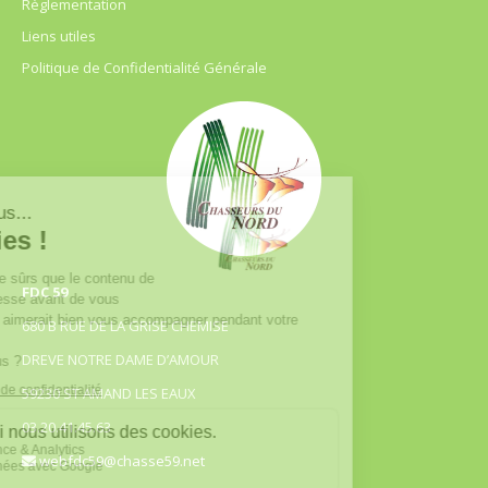
Règlementation
Liens utiles
Politique de Confidentialité Générale
FDC 59
680 B RUE DE LA GRISE CHEMISE
DREVE NOTRE DAME D’AMOUR
59230 ST AMAND LES EAUX
03.20.41.45.63
webfdc59@chasse59.net