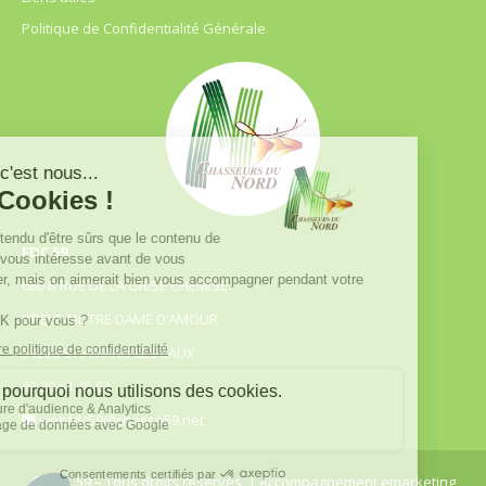
Politique de Confidentialité Générale
FDC 59
680 B RUE DE LA GRISE CHEMISE
DREVE NOTRE DAME D’AMOUR
59230 ST AMAND LES EAUX
03.20.41.45.63
webfdc59@chasse59.net
© FDC 59 – Tous droits réservés
| Accompagnement emarketing