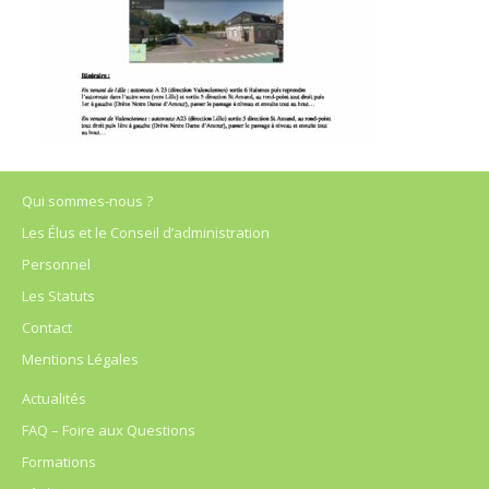
Qui sommes-nous ?
Les Élus et le Conseil d’administration
Personnel
Les Statuts
Contact
Mentions Légales
Actualités
FAQ – Foire aux Questions
Formations