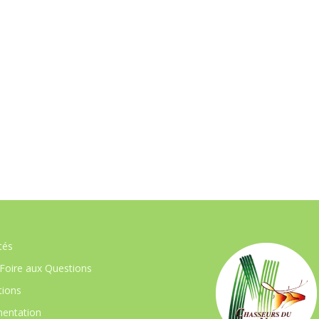
tés
Foire aux Questions
ions
entation