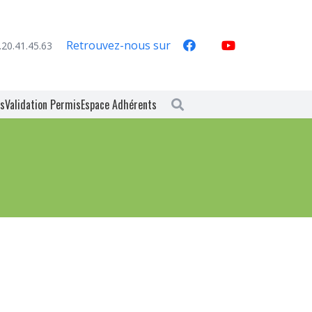
Retrouvez-nous sur
.20.41.45.63
es
Validation Permis
Espace Adhérents