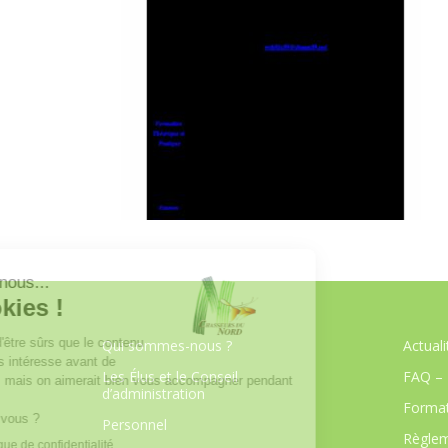
Qui sommes-nous ?
Actuali
Les Élus et le Conseil
FAQ – 
d’administration
Format
Personnel
Règlem