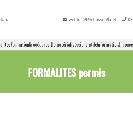
 Nord
webfdc59@chasse59.net
03
alités
Formations
Procédures Dématérialisées
Liens utiles
Informations
Annonc
FORMALITES permis