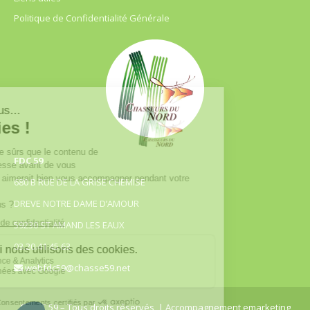
Politique de Confidentialité Générale
FDC 59
680 B RUE DE LA GRISE CHEMISE
DREVE NOTRE DAME D’AMOUR
59230 ST AMAND LES EAUX
03.20.41.45.63
webfdc59@chasse59.net
© FDC 59 – Tous droits réservés
| Accompagnement emarketing