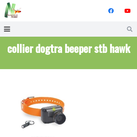
collier dogtra beeper stb hawk