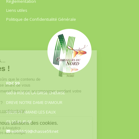
Règlementation
Liens utiles
Politique de Confidentialité Générale
FDC 59
680 B RUE DE LA GRISE CHEMISE
DREVE NOTRE DAME D’AMOUR
59230 ST AMAND LES EAUX
03.20.41.45.63
webfdc59@chasse59.net