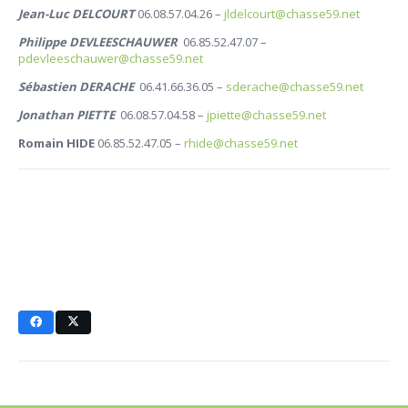
Jean-Luc DELCOURT
06.08.57.04.26 –
jldelcourt@chasse59.net
Philippe DEVLEESCHAUWER
06.85.52.47.07 –
pdevleeschauwer@chasse59.net
Sébastien DERACHE
06.41.66.36.05 –
sderache@chasse59.net
Jonathan PIETTE
06.08.57.04.58 –
jpiette@chasse59.net
Romain HIDE
06.85.52.47.05 –
rhide@chasse59.net