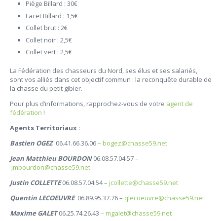
Piège Billard : 30€
Lacet Billard : 1,5€
Collet brut : 2€
Collet noir : 2,5€
Collet vert : 2,5€
La Fédération des chasseurs du Nord, ses élus et ses salariés,
sont vos alliés dans cet objectif commun : la reconquête durable de
la chasse du petit gibier.
Pour plus d’informations, rapprochez-vous de votre
agent de
fédération
!
Agents Territoriaux :
Bastien OGEZ
06.41.66.36.06 –
bogez@chasse59.net
Jean Matthieu BOURDON
06.08.57.04.57 –
jmbourdon@chasse59.net
Justin COLLETTE
06.08.57.04.54 –
jcollette@chasse59.net
Quentin LECOEUVRE
06.89.95.37.76 –
qlecoeuvre@chasse59.net
Maxime GALET
06.25.74.26.43 –
mgalet@chasse59.net