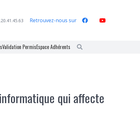
Retrouvez-nous sur
.20.41.45.63
es
Validation Permis
Espace Adhérents
informatique qui affecte