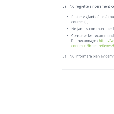
La FNC regrette sincèrement cet
Rester vigilants face à t
courriels) ;
Ne jamais communiquer l
Consulter les recommandat
l’hameçonnage :
https://
contenus/fiches-reflexes
La FNC informera bien évidemm