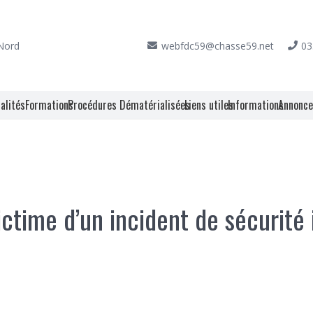
 Nord
webfdc59@chasse59.net
03
alités
Formations
Procédures Dématérialisées
Liens utiles
Informations
Annonc
ictime d’un incident de sécurité 