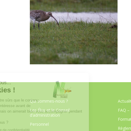
Qui sommes-nous ?
Actuali
Les Élus et le Conseil
FAQ – 
d’administration
Format
Personnel
Règlem