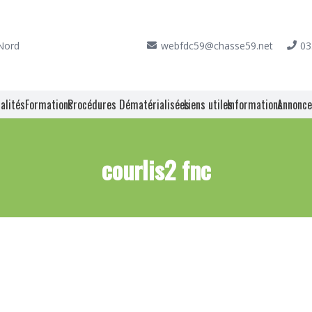
 Nord
webfdc59@chasse59.net
03
alités
Formations
Procédures Dématérialisées
Liens utiles
Informations
Annonc
courlis2 fnc