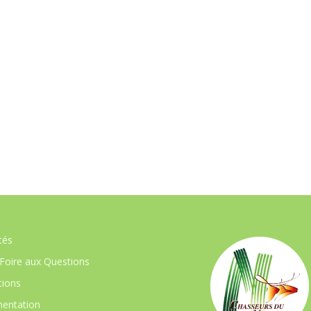
tés
Foire aux Questions
ions
entation