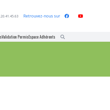
Retrouvez-nous sur
.20.41.45.63
es
Validation Permis
Espace Adhérents