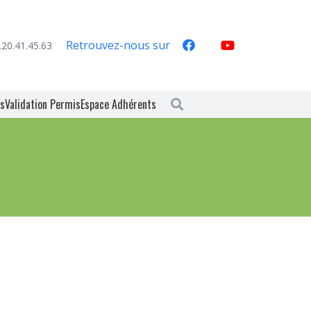
Retrouvez-nous sur
.20.41.45.63
es
Validation Permis
Espace Adhérents