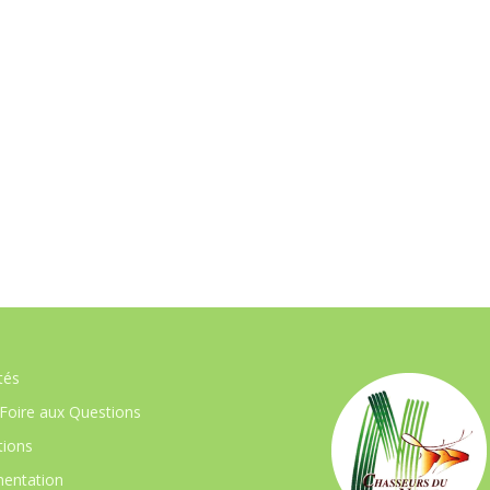
tés
Foire aux Questions
ions
entation