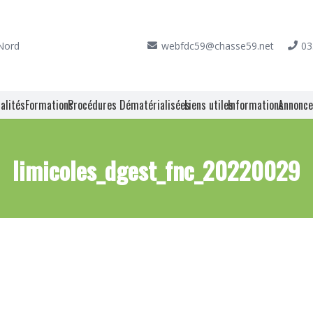
 Nord
webfdc59@chasse59.net
03
alités
Formations
Procédures Dématérialisées
Liens utiles
Informations
Annonc
limicoles_dgest_fnc_20220029