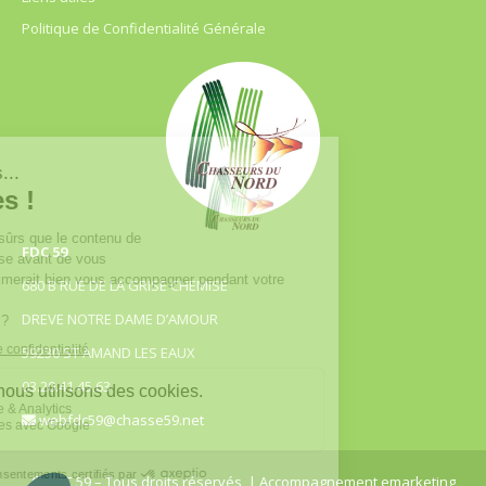
Politique de Confidentialité Générale
FDC 59
680 B RUE DE LA GRISE CHEMISE
DREVE NOTRE DAME D’AMOUR
59230 ST AMAND LES EAUX
03.20.41.45.63
webfdc59@chasse59.net
© FDC 59 – Tous droits réservés
| Accompagnement emarketing