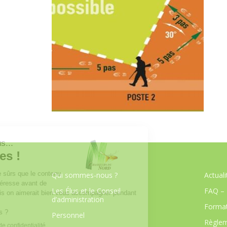
Qui sommes-nous ?
Actuali
Les Élus et le Conseil
FAQ – 
d’administration
Format
Personnel
Règlem