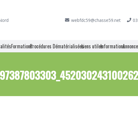
 Nord
webfdc59@chasse59.net
03
alités
Formations
Procédures Dématérialisées
Liens utiles
Informations
Annonc
97387803303_45203024310026204