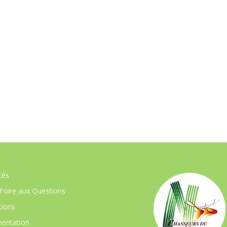
tés
Foire aux Questions
ions
entation