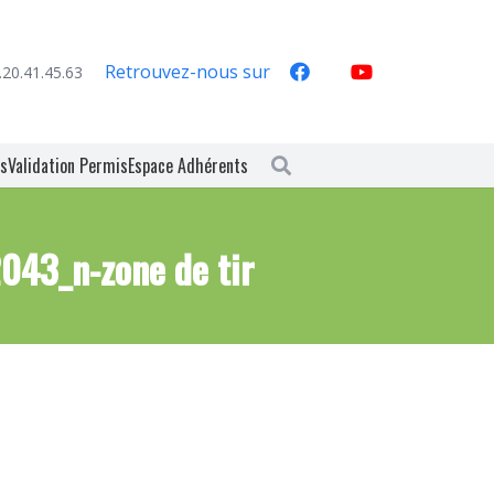
Retrouvez-nous sur
.20.41.45.63
es
Validation Permis
Espace Adhérents
3_n-zone de tir