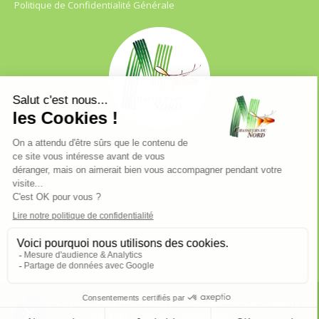
Politique de Confidentialité Générale
FDC 59
680 B RUE DE LA GRISE CHEMISE
DREVE NOTRE DAME D’AMOUR
59230 ST AMAND LES EAUX
03.20.41.45.63
webfdc59@chasse59.net
© FDC 59 – Tous droits réservés
| Accompagnement emarketing
par
COJT
– Cabinet Conseil Web