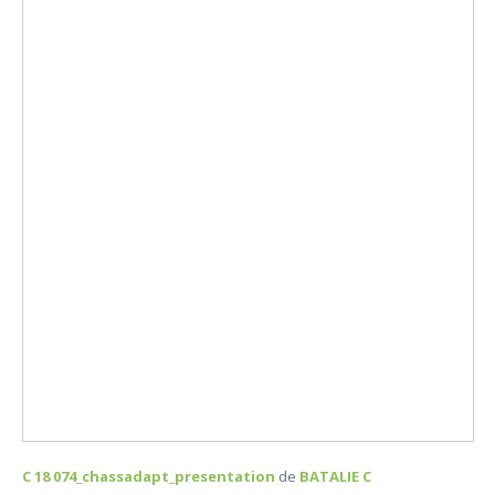
C 18 074_chassadapt_presentation
de
BATALIE C