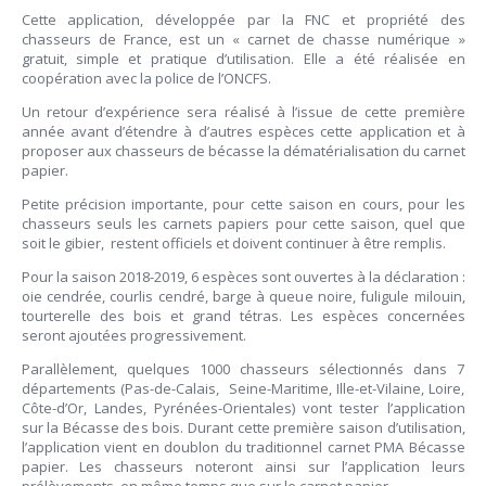
Cette application, développée par la FNC et propriété des
chasseurs de France, est un « carnet de chasse numérique »
gratuit, simple et pratique d’utilisation. Elle a été réalisée en
coopération avec la police de l’ONCFS.
Un retour d’expérience sera réalisé à l’issue de cette première
année avant d’étendre à d’autres espèces cette application et à
proposer aux chasseurs de bécasse la dématérialisation du carnet
papier.
Petite précision importante, pour cette saison en cours, pour les
chasseurs seuls les carnets papiers pour cette saison, quel que
soit le gibier, restent officiels et doivent continuer à être remplis.
Pour la saison 2018-2019, 6 espèces sont ouvertes à la déclaration :
oie cendrée, courlis cendré, barge à queue noire, fuligule milouin,
tourterelle des bois et grand tétras. Les espèces concernées
seront ajoutées progressivement.
Parallèlement, quelques 1000 chasseurs sélectionnés dans 7
départements (Pas-de-Calais, Seine-Maritime, Ille-et-Vilaine, Loire,
Côte-d’Or, Landes, Pyrénées-Orientales) vont tester l’application
sur la Bécasse des bois. Durant cette première saison d’utilisation,
l’application vient en doublon du traditionnel carnet PMA Bécasse
papier. Les chasseurs noteront ainsi sur l’application leurs
prélèvements, en même temps que sur le carnet papier.