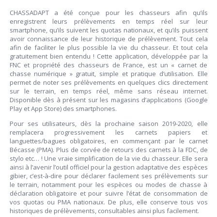
CHASSADAPT a été conçue pour les chasseurs afin qu’ils
enregistrent leurs prélèvements en temps réel sur leur
smartphone, qu’ils suivent les quotas nationaux, et qu’ils puissent
avoir connaissance de leur historique de prélèvement. Tout cela
afin de faciliter le plus possible la vie du chasseur. Et tout cela
gratuitement bien entendu ! Cette application, développée par la
FNC et propriété des chasseurs de France, est un « carnet de
chasse numérique » gratuit, simple et pratique d’utilisation. Elle
permet de noter ses prélèvements en quelques clics directement
sur le terrain, en temps réel, même sans réseau internet.
Disponible dès à présent sur les magasins d’applications (Google
Play et App Store) des smartphones.
Pour ses utilisateurs, dès la prochaine saison 2019-2020, elle
remplacera progressivement les carnets papiers et
languettes/bagues obligatoires, en commençant par le carnet
Bécasse (PMA). Plus de corvée de retours des carnets à la FDC, de
stylo etc… ! Une vraie simplification de la vie du chasseur. Elle sera
ainsi à l’avenir l’outil officiel pour la gestion adaptative des espèces
gibier, c’est-à-dire pour déclarer facilement ses prélèvements sur
le terrain, notamment pour les espèces ou modes de chasse à
déclaration obligatoire et pour suivre l’état de consommation de
vos quotas ou PMA nationaux. De plus, elle conserve tous vos
historiques de prélèvements, consultables ainsi plus facilement.