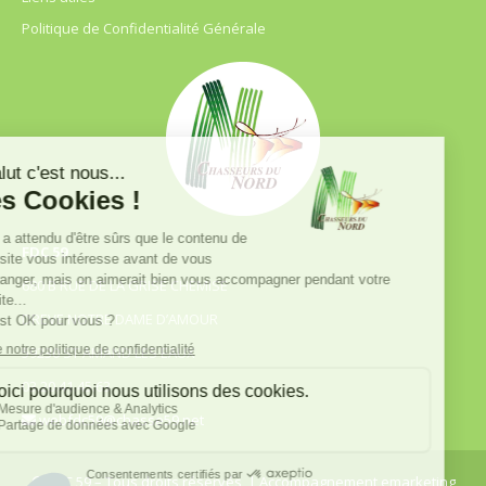
Politique de Confidentialité Générale
FDC 59
680 B RUE DE LA GRISE CHEMISE
DREVE NOTRE DAME D’AMOUR
59230 ST AMAND LES EAUX
03.20.41.45.63
webfdc59@chasse59.net
© FDC 59 – Tous droits réservés
| Accompagnement emarketing