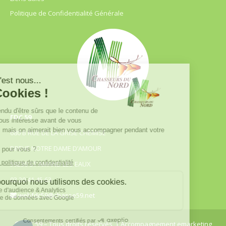
Politique de Confidentialité Générale
FDC 59
680 B RUE DE LA GRISE CHEMISE
DREVE NOTRE DAME D’AMOUR
59230 ST AMAND LES EAUX
03.20.41.45.63
webfdc59@chasse59.net
© FDC 59 – Tous droits réservés
| Accompagnement emarketing