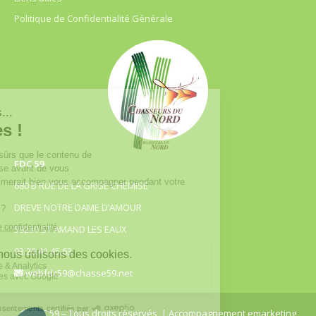
Politique de Confidentialité Générale
FDC 59
680 B RUE DE LA GRISE CHEMISE
DREVE NOTRE DAME D’AMOUR
59230 ST AMAND LES EAUX
03.20.41.45.63
webfdc59@chasse59.net
© FDC 59 – Tous droits réservés
| Accompagnement emarketing