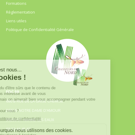
Formations
Règlementation
Liens utiles
Politique de Confidentialité Générale
FDC 59
680 B RUE DE LA GRISE CHEMISE
DREVE NOTRE DAME D’AMOUR
59230 ST AMAND LES EAUX
03.20.41.45.63