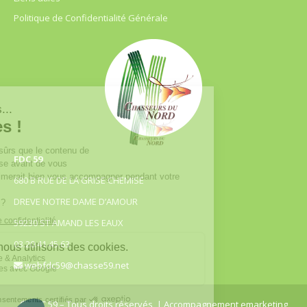
Politique de Confidentialité Générale
FDC 59
680 B RUE DE LA GRISE CHEMISE
DREVE NOTRE DAME D’AMOUR
59230 ST AMAND LES EAUX
03.20.41.45.63
webfdc59@chasse59.net
© FDC 59 – Tous droits réservés
| Accompagnement emarketing