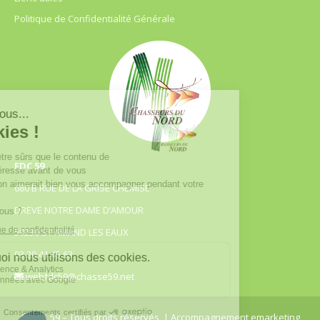
Politique de Confidentialité Générale
FDC 59
680 B RUE DE LA GRISE CHEMISE
DREVE NOTRE DAME D’AMOUR
59230 ST AMAND LES EAUX
03.20.41.45.63
webfdc59@chasse59.net
© FDC 59 – Tous droits réservés
| Accompagnement emarketing