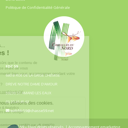
Politique de Confidentialité Générale
FDC 59
680 B RUE DE LA GRISE CHEMISE
DREVE NOTRE DAME D’AMOUR
59230 ST AMAND LES EAUX
03.20.41.45.63
webfdc59@chasse59.net
© FDC 59 – Tous droits réservés
| Accompagnement emarketing