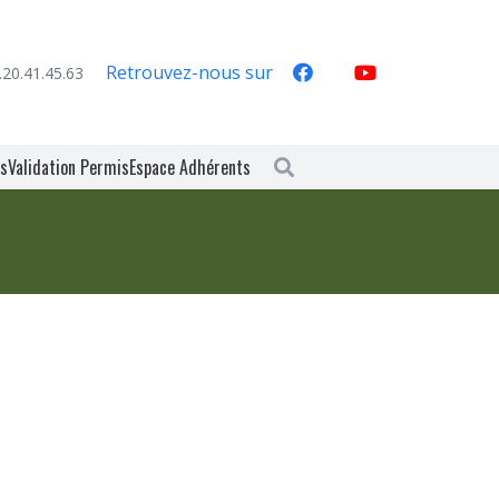
Retrouvez-nous sur
.20.41.45.63
es
Validation Permis
Espace Adhérents