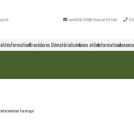
 Nord
webfdc59@chasse59.net
03
alités
Formations
Procédures Dématérialisées
Liens utiles
Informations
Annonc
 intervention furetage