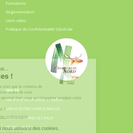
Formations
Règlementation
Liens utiles
Politique de Confidentialité Générale
FDC 59
680 B RUE DE LA GRISE CHEMISE
DREVE NOTRE DAME D’AMOUR
59230 ST AMAND LES EAUX
03.20.41.45.63