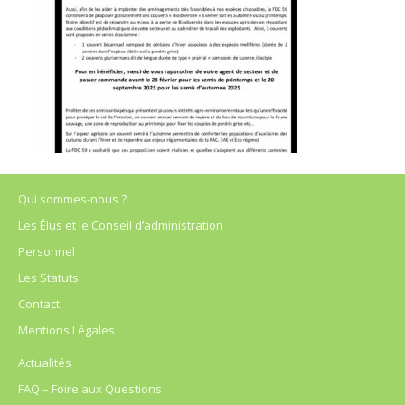
Qui sommes-nous ?
Les Élus et le Conseil d’administration
Personnel
Les Statuts
Contact
Mentions Légales
Actualités
FAQ – Foire aux Questions