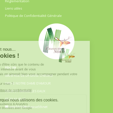
Règlementation
Liens utiles
Politique de Confidentialité Générale
FDC 59
680 B RUE DE LA GRISE CHEMISE
DREVE NOTRE DAME D’AMOUR
59230 ST AMAND LES EAUX
03.20.41.45.63
webfdc59@chasse59.net